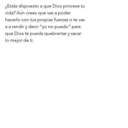
¿Estás dispuesto a que Dios procese tu 
vida? Aún crees que vas a poder 
hacerlo con tus propias fuerzas o te vas 
a a rendir y decir “yo no puedo” para 
que Dios te pueda quebrantar y sacar 
lo mejor de ti.
Un rompimiento es un 
quebrantamiento y debemos 
disponernos a ser quebrantados por 
Dios continuamente. Vemos en el 
proceso de las uvas que para que salga 
el jugo, no es un proceso fácil, se 
necesita tiempo, dedicación y esfuerzo 
y hoy tenemos la oportunidad de 
pedirle a Dios que nos rompa que nos 
quebrante para poder ser usados por 
Él y  dejar así un legado por 
generaciones que se rinden delante de 