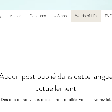
ry
Audios
Donations
4 Steps
Words of Life
EV
Aucun post publié dans cette langu
actuellement
Dès que de nouveaux posts seront publiés, vous les verrez ici.