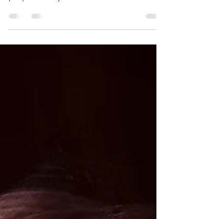
Amalec y como él guardaba mucho resentimiento
porque era el hijo de la concubina de su...