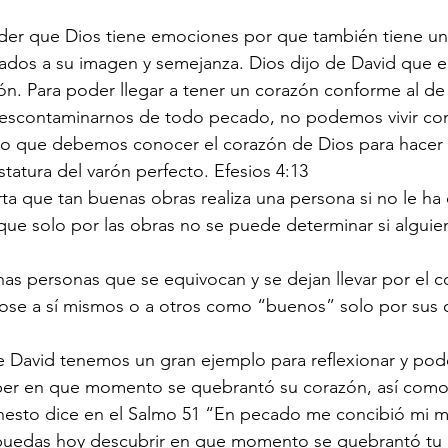
der que Dios tiene emociones por que también tiene un 
eados a su imagen y semejanza. Dios dijo de David que 
ón. Para poder llegar a tener un corazón conforme al d
 descontaminarnos de todo pecado, no podemos vivir con
o que debemos conocer el corazón de Dios para hacer s
statura del varón perfecto. Efesios 4:13
ta que tan buenas obras realiza una persona si no le ha
que solo por las obras no se puede determinar si alguie
has personas que se equivocan y se dejan llevar por el c
se a sí mismos o a otros como “buenos” solo por sus 
de David tenemos un gran ejemplo para reflexionar y pod
aber en que momento se quebrantó su corazón, así como
honesto dice en el Salmo 51 “En pecado me concibió mi m
puedas hoy descubrir en que momento se quebrantó tu 