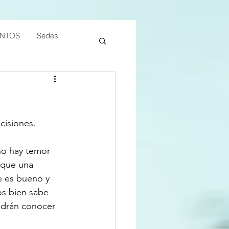
ENTOS
Sedes
cisiones. 
no hay temor 
 que una 
e es bueno y 
os bien sabe 
odrán conocer 