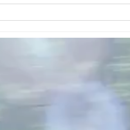
El corazón
Encue