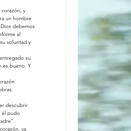
corazón, y 
era un hombre 
e Dios debemos 
forme al 
u voluntad y 
 entregado su 
n es bueno. Y 
orazón 
obras.
er descubrir 
 él pudo 
adre”. 
corazón, ya 