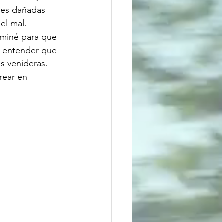
nes dañadas 
el mal.
aminé para que 
y entender que 
s venideras. 
rear en 