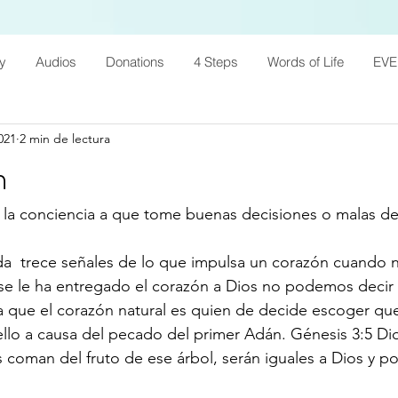
ry
Audios
Donations
4 Steps
Words of Life
EV
2021
2 min de lectura
n
 la conciencia a que tome buenas decisiones o malas de
da  trece señales de lo que impulsa un corazón cuando 
se le ha entregado el corazón a Dios no podemos decir
a que el corazón natural es quien de decide escoger qu
llo a causa del pecado del primer Adán. Génesis 3:5 Di
coman del fruto de ese árbol, serán iguales a Dios y p